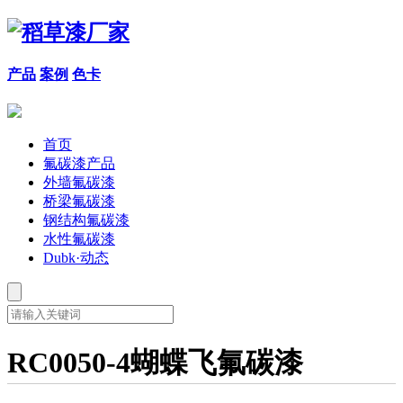
产品
案例
色卡
首页
氟碳漆产品
外墙氟碳漆
桥梁氟碳漆
钢结构氟碳漆
水性氟碳漆
Dubk·动态
RC0050-4蝴蝶飞氟碳漆