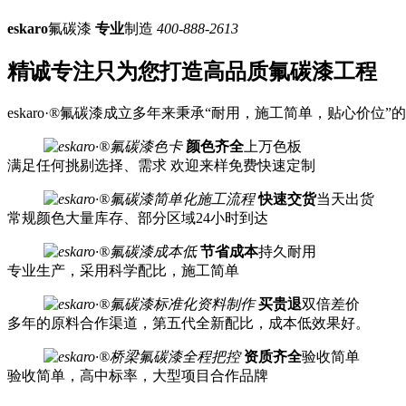
eskaro
氟碳漆
专业
制造
400-888-2613
精诚专注
只为您打造高品质氟碳漆工程
eskaro·®氟碳漆成立多年来秉承“耐用，施工简单，贴心
颜色齐全
上万色板
满足任何挑剔选择、需求 欢迎来样免费快速定制
快速交货
当天出货
常规颜色大量库存、部分区域24小时到达
节省成本
持久耐用
专业生产，采用科学配比，施工简单
买贵退
双倍差价
多年的原料合作渠道，第五代全新配比，成本低效果好。
资质齐全
验收简单
验收简单，高中标率，大型项目合作品牌