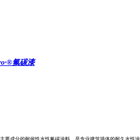
o·®氟碳漆
要成分的耐侯性水性氟碳涂料，是专业建筑墙体的耐久水性涂料。