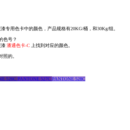
碳漆专用色卡中的颜色，产品规格有20KG/桶，和30Kg/组。
应的色号？
碳漆
潘通色卡-C
上找到对应的颜色。
文对照的。
。
NE 526C
PANTONE 527C
PANTONE 528C