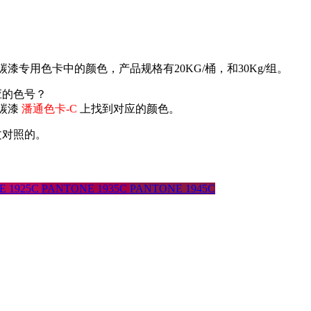
氟碳漆专用色卡中的颜色，产品规格有20KG/桶，和30Kg/组。
应的色号？
氟碳漆
潘通色卡-C
上找到对应的颜色。
文对照的。
。
E 1925C
PANTONE 1935C
PANTONE 1945C