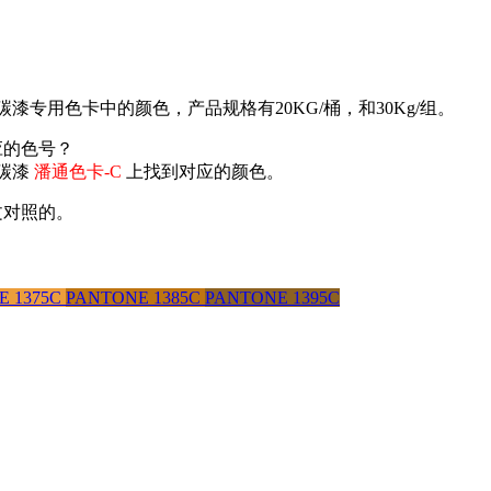
氟碳漆专用色卡中的颜色，产品规格有20KG/桶，和30Kg/组。
应的色号？
氟碳漆
潘通色卡-C
上找到对应的颜色。
文对照的。
。
E 1375C
PANTONE 1385C
PANTONE 1395C