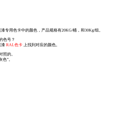
漆专用色卡中的颜色，产品规格有20KG/桶，和30Kg/组。
应的色号？
碳漆
RAL色卡
上找到对应的颜色。
文对照的。
灰色”。