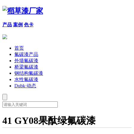
产品
案例
色卡
首页
氟碳漆产品
外墙氟碳漆
桥梁氟碳漆
钢结构氟碳漆
水性氟碳漆
Dubk·动态
41 GY08果酞绿氟碳漆